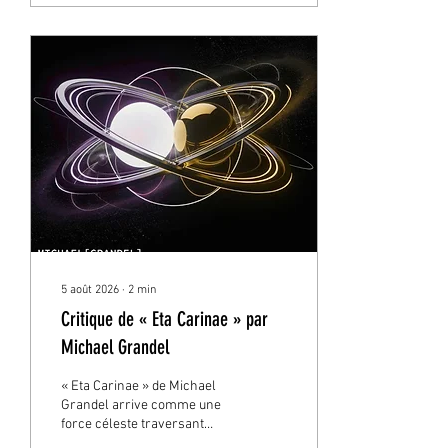
Holyfield et Double G Eso
représente une rencontre
entre les racines urbaines
de Sacramento et
l’atmosphère électrisante de
la scène West Coast actuelle.
Chaque morceau porte
l’empreinte d’expériences
vécues, transformant des...
5 août 2026
∙
2
min
Critique de « Eta Carinae » par
Michael Grandel
« Eta Carinae » de Michael
Grandel arrive comme une
force céleste traversant
l’obscurité, transformant