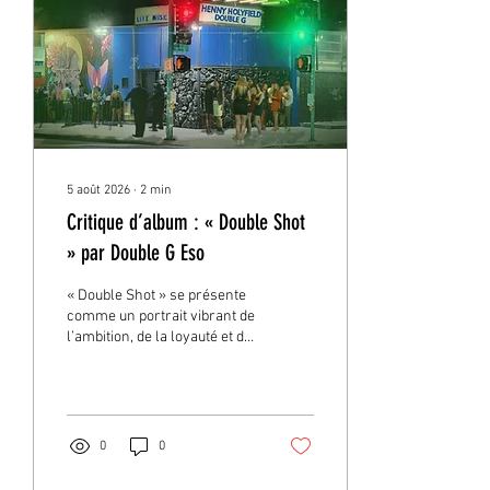
5 août 2026
∙
2
min
Critique d’album : « Double Shot
» par Double G Eso
« Double Shot » se présente
comme un portrait vibrant de
l’ambition, de la loyauté et du
mouvement, capturant
l’énergie d’un mode de vie
façonné par les nuits
interminables, les efforts
constants et la quête d’un
0
0
avenir meilleur. Cet album
collaboratif entre Henny