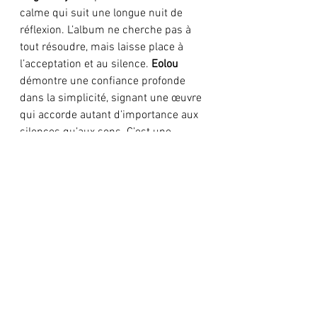
calme qui suit une longue nuit de 
réflexion. L’album ne cherche pas à 
tout résoudre, mais laisse place à 
l’acceptation et au silence. 
Eolou
démontre une confiance profonde 
dans la simplicité, signant une œuvre 
qui accorde autant d’importance aux 
silences qu’aux sons. C’est une 
musique qui récompense la patience 
et offre une expérience 
contemplative, appelée à résonner 
longtemps après l’écoute.
écrivain: Charles