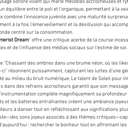
ysage sonore vivant qui marie mélodies accrocheuses et ry
n équilibre entre le poli et l'organique, permettant à la voi
voix combine l'innocence juvénile avec une maturité surprena
ment à la fois l'émerveillement et la désillusion qui accom
onde centré sur la consommation.
merist Dream
" offre une critique acerbe de la course inces
s et de l'influence des médias sociaux sur l'estime de soi.
ue "Chassant des ombres dans une brume néon, où les likes
s-ci" résonnent puissamment, capturant les luttes d'une gé
té au milieu du bruit numérique. Le talent de Soleil pour in
 dans des refrains accrocheurs garantit que son message so
L'instrumentation complète magnifiquement sa profondeur l
nts et les batteries entraînantes créent une ambiance joyeus
teurs à danser tout en réfléchissant aux significations plu
aste—des sons joyeux associés à des thèmes critiques—capt
'aujourd'hui : rechercher le bonheur tout en affrontant les