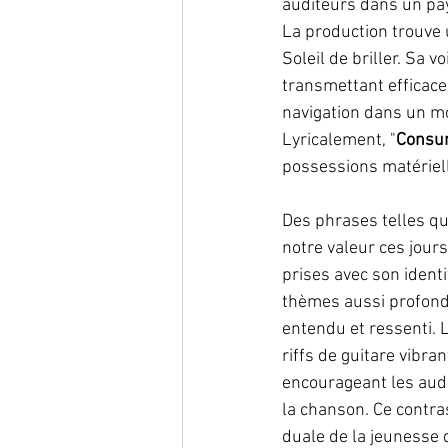
auditeurs dans un pa
La production trouve u
Soleil de briller. Sa 
transmettant efficace
navigation dans un m
Lyricalement, "
Consu
possessions matérielle
Des phrases telles q
notre valeur ces jour
prises avec son identi
thèmes aussi profonds
entendu et ressenti. 
riffs de guitare vibra
encourageant les audi
la chanson. Ce contr
duale de la jeunesse d