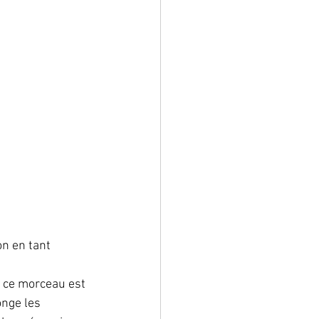
on en tant 
 
 ce morceau est 
onge les 