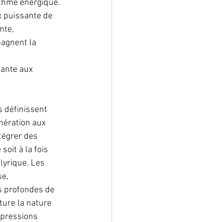
thme énergique. 
x puissante de 
nte, 
pagnent la 
sante aux 
 
 définissent 
nération aux 
tégrer des 
it à la fois 
yrique. Les 
e, 
s profondes de 
ure la nature 
 pressions 