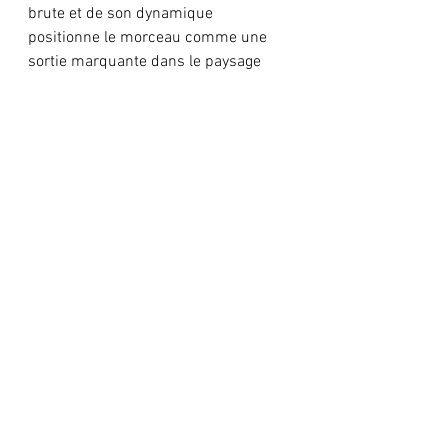
brute et de son dynamique 
positionne le morceau comme une 
sortie marquante dans le paysage 
hip-hop actuel.
Avec “
JITTER
”, 
Proklaim
 renforce non 
seulement son statut d'artiste 
émergent, mais élève également le 
hip-hop namibien sur une scène 
mondiale. Audacieuse, captivante et 
indéniablement fraîche, cette piste 
est un puissant rappel que la 
véritable créativité provient de 
l'authenticité et d'un but.
écrivain: Charles