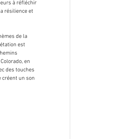
teurs à réfléchir 
 résilience et 
hèmes de la 
étation est 
chemins 
 Colorado, en 
ec des touches 
e créent un son 