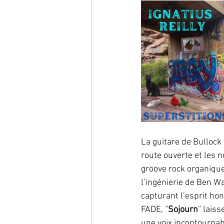
La guitare de Bullock
route ouverte et les n
groove rock organique
l’ingénierie de Ben Wa
capturant l’esprit h
FADE, “
Sojourn
” lais
une voix incontournab