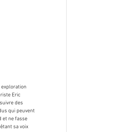
 exploration 
iste Eric 
suivre des 
dus qui peuvent 
d et ne fasse 
tant sa voix 