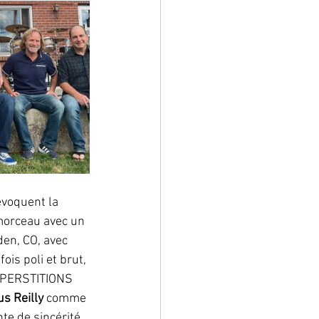
évoquent la 
 morceau avec un 
en, CO, avec 
 fois poli et brut, 
SUPERSTITIONS 
us Reilly
 comme 
te de sincérité 