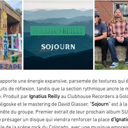
 apporte une énergie expansive, parsemée de textures qui 
uits de réflexion, tandis que la section rythmique ancre le
. Produit par 
Ignatius Reilly 
au Clubhouse Recorders à Gold
ligoske et le mastering de David Glasser, “
Sojourn
” est à la
onnête du groupe. Premier extrait de leur prochain album 
se présager un disque qui viendra renforcer la place 
d’Ignati
le de la scène rock du Colorado, avec une musique emprein